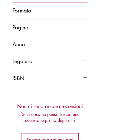
Gianluca Morassi
Formato
14x21
Pagine
176
Anno
2025
Legatura
Brossura
ISBN
9788878276536
Non ci sono ancora recensioni
Dicci cosa ne pensi. Lascia una
recensione prima degli altri.
Lascia una recensione