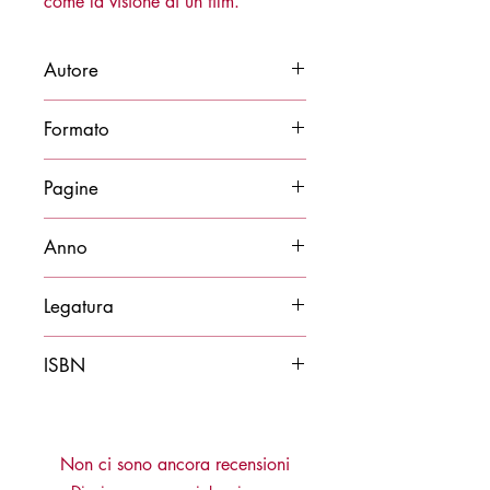
come la visione di un film.
Autore
Leone Belotti
Formato
14x21
Pagine
180
Anno
2017
Legatura
Brossura
ISBN
9788878273467
Non ci sono ancora recensioni