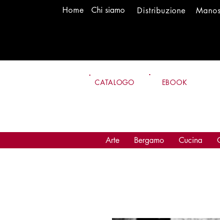
H
om
e
Chi siamo
Distr
ibuzione
Mano
CATALOGO
EBOOK
Arte
Bergamo
Cucina