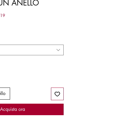
 UN ANELLO
119
llo
Acquista ora