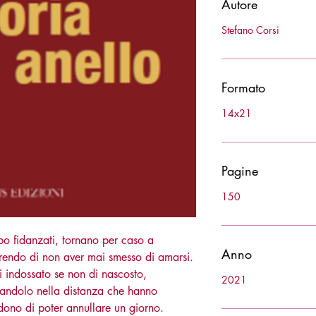
Autore
Stefano Corsi
Formato
14x21
Pagine
150
po fidanzati, tornano per caso a
Anno
prendo di non aver mai smesso di amarsi.
 indossato se non di nascosto,
2021
mandolo nella distanza che hanno
udono di poter annullare un giorno.