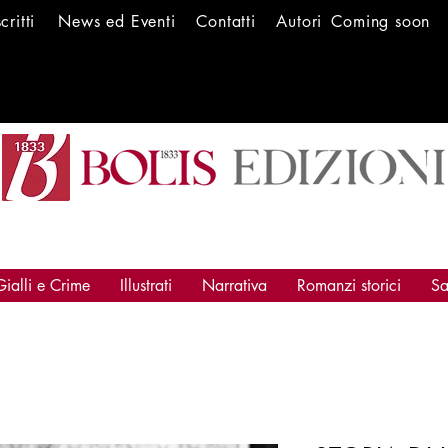
scritti
News ed Ev
enti
Conta
tti
Autori
Coming soon
Gialli e Crime
Illustrati
Narrativa
Romanzi storici
Sa