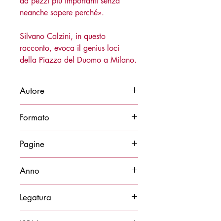
da pezzi più importanti senza
neanche sapere perché».
Silvano Calzini, in questo
racconto, evoca il genius loci
della Piazza del Duomo a Milano.
Autore
Silvano Calzini
Formato
11x21
Pagine
92
Anno
2018
Legatura
Brossura