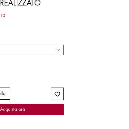
REALIZZATO
610
llo
Acquista ora