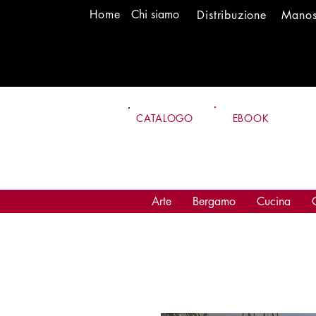
H
om
e
Chi siamo
Distr
ibuzione
Mano
CATALOGO
EBOOK
Arte
Bergamo
Cucina