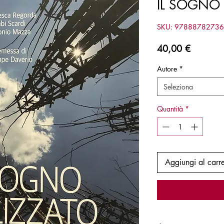
IL SOGNO 
SKU: 9788878273
Prezzo
40,00 €
Autore
*
Seleziona
Quantità
*
Aggiungi al carre