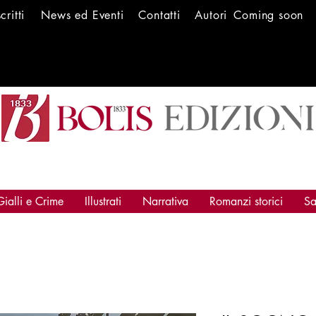
scritti
News ed Ev
enti
Conta
tti
Autori
Coming soon
Gialli e Crime
Illustrati
Narrativa
Romanzi storici
Sa