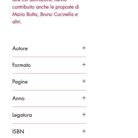
contribuito anche le proposte di
Mario Botta, Bruno Cucinella e
altri.
Autore
Aldo Castellano, Barbara Galli e
Formato
Antonio Mazza
25x29
Pagine
173
Anno
2018
Legatura
Cartonato
ISBN