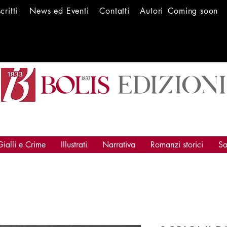
scritti
News ed Ev
enti
Conta
tti
Autori
Coming soon
Gialli e Crime
Illustrati
Narrativa
Romanzi storici
Sa