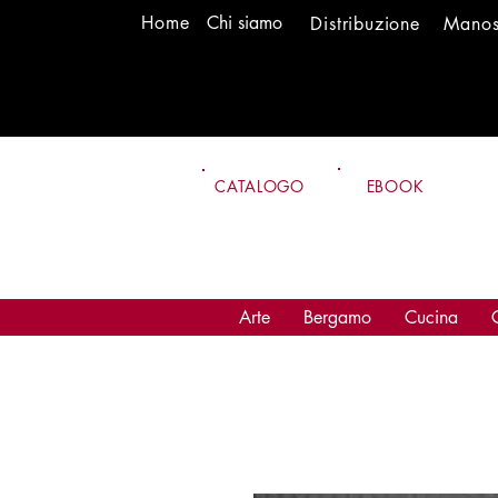
H
om
e
Chi siamo
Distr
ibuzione
Mano
CATALOGO
EBOOK
Arte
Bergamo
Cucina