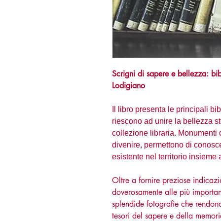
Scrigni di sapere e bellezza: bibl
Lodigiano
Il libro presenta le principali b
riescono ad unire la bellezza st
collezione libraria. Monumenti 
divenire, permettono di conoscer
esistente nel territorio insieme 
Oltre a fornire preziose indicaz
doverosamente alle più importan
splendide fotografie che rendono
tesori del sapere e della memori