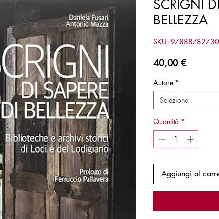
SCRIGNI DI
BELLEZZA
SKU: 9788878273
Prezzo
40,00 €
Autore
*
Seleziona
Quantità
*
Aggiungi al carre