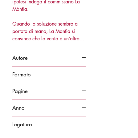
ipotesi indaga il commissario La
Màntia.
Quando la soluzione sembra a
portata di mano, La Mantìa si
convince che la verità è un’altra...
Autore
Michele Zefferino
Formato
14x21
Pagine
180
Anno
2022
Legatura
Brossura