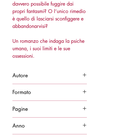
davvero possibile fuggire dai
propri fantasmi? O l’unico rimedio
è quello di lasciarsi sconfiggere e
abbandonarvisi?
Un romanzo che indaga la psiche
umana, i suoi limiti e le sue
ossessioni.
Autore
Giacomo Paris
Formato
14x21
Pagine
176
Anno
2016