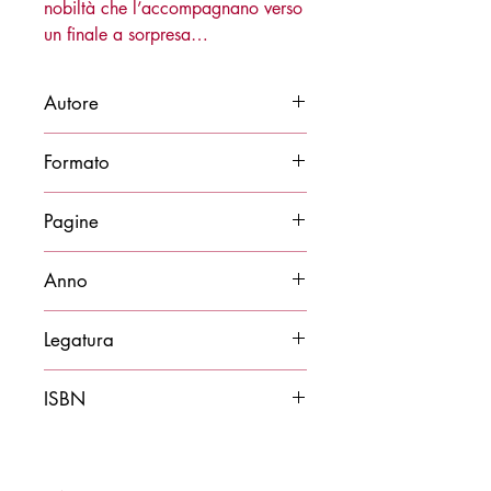
nobiltà che l’accompagnano verso
un finale a sorpresa…
Autore
Biagio Goldstein Bolocan
Formato
11x21
Pagine
92
Anno
2019
Legatura
Brossura
ISBN
9788878274167