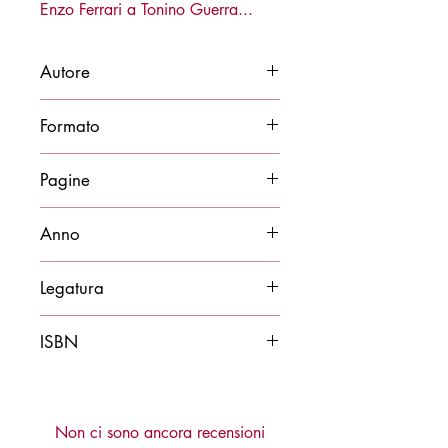
Enzo Ferrari a Tonino Guerra...
Autore
Giancarlo Saran
Formato
15x21
Pagine
272
Anno
2024
Legatura
Brossura
ISBN
9788878276048
Non ci sono ancora recensioni