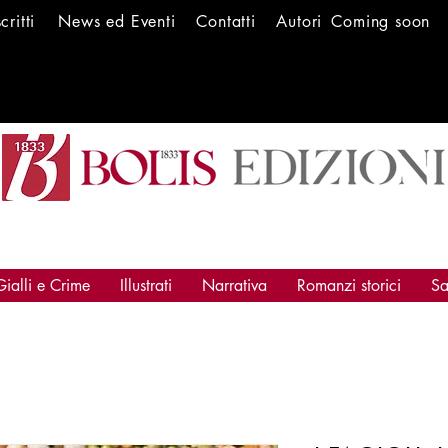
scritti
News ed Ev
enti
Conta
tti
Autori
Coming soon
Gialli e Crime
Illustrati
Narrativa
Romanzi storici
Sa