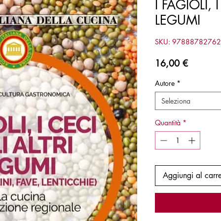
I FAGIOLI, 
LEGUMI
SKU: 9788878276
Prezzo
16,00 €
Autore
*
Seleziona
Quantità
*
Aggiungi al carre