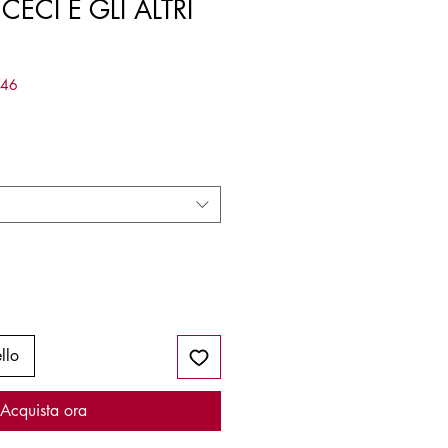
I CECI E GLI ALTRI
246
llo
Acquista ora