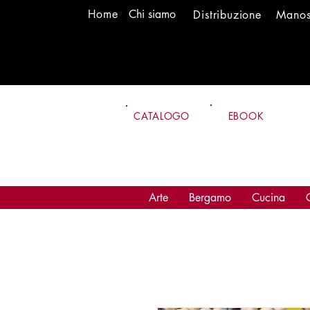
H
om
e
Chi siamo
Distr
ibuzione
Mano
CATALOGO
EBOOK
Arte
Bergamo
Cucina